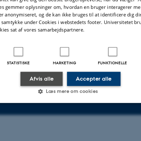
es gemmer oplysninger om, hvordan en bruger interagerer med
R KULTUR OG SAMFUND
OM OS
er anonymiseret, og de kan ikke bruges til at identificere dig d
t samtykke under Cookies i webstedets footer. Universitetet br
Om instituttet
kies sat af vores samarbejdspartnere.
vej 7
Medarbejdere
Kontakt
0
STATISTISKE
MARKETING
FUNKTIONELLE
Afvis alle
Accepter alle
798000418301
Læs mere om cookies
Statistiske
Marketing
Funktionelle