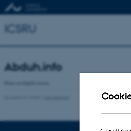
ICSRU
Abduh.info
Please see English version.
Cookie
Revideret 20.10.2025
-
Mark Sedgwick
Aarhus Univers