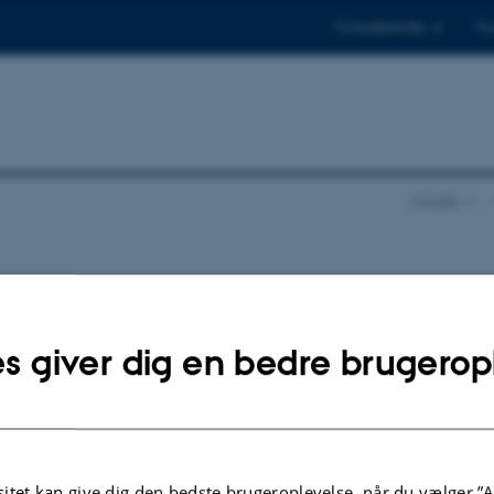
Til studerende
Til
Forside
…
s giver dig en bedre brugerop
itet kan give dig den bedste brugeroplevelse, når du vælger ”A