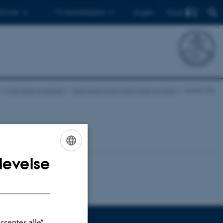
Find
 ph.d.er
Til medarbejdere
English
Individuel projekter
Mark Sedgwicks's individual projects
Abduh.info
levelse
ENGLISH
DANISH
ccepter alle”