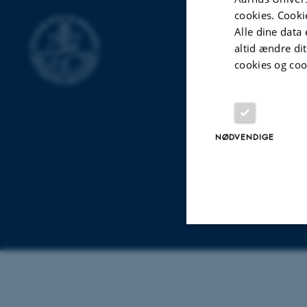
cookies. Cooki
INSTITUT FO
Alle dine data 
altid ændre di
Nobelparken
cookies og coo
Jens Chr. Skous 
8000 Aarhus C
Moesgård Allé 2
NØDVENDIGE
8270 Højbjerg
Tlf.: 8715 0000
EAN-nummer: 5
Nødvendige