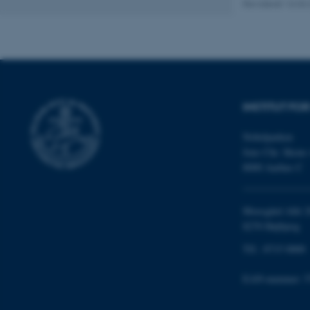
cookies.
Revideret 16.04
Navn
be_typo_user
INSTITUT FO
fe_typo_user
Nobelparken
Jens Chr. Skous 
8000 Aarhus C
Moesgård Allé 2
8270 Højbjerg
Tlf.: 8715 0000
ASP.NET_SessionId
EAN-nummer: 5
JSESSIONID