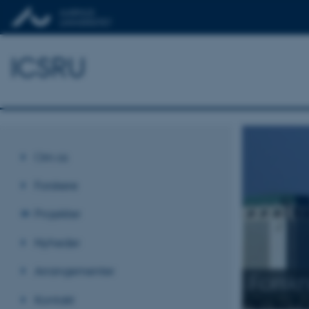
ICSRU
Om os
Forskere
Projekter
Nyheder
Arrangementer
Forskn
Kontakt