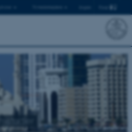
Find
 ph.d.er
Til medarbejdere
English
amstudier