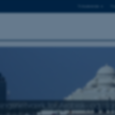
Til studerende
Til
ingsnetværk for Arabisk- og isl