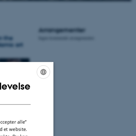
Arrangementer
n the
Ingen kommende arrangementer.
lamic art
levelse
ENGLISH
DANISH
lam"
ccepter alle”
 et website.