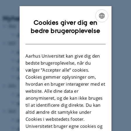
Nyhedsarkiv
Cookies giver dig en
2026
ENGLISH
bedre brugeroplevelse
juli 2026
(1 post)
DANISH
2025
november 2025
(2 poster)
Aarhus Universitet kan give dig den
september 2025
(1 post)
bedste brugeroplevelse, når du
juni 2025
(1 post)
vælger ”Accepter alle” cookies.
Cookies gemmer oplysninger om,
januar 2025
(1 post)
hvordan en bruger interagerer med et
2024
website. Alle dine data er
september 2024
(1 post)
anonymiseret, og de kan ikke bruges
april 2024
(1 post)
til at identificere dig direkte. Du kan
2023
altid ændre dit samtykke under
Cookies i webstedets footer.
november 2023
(1 post)
Universitetet bruger egne cookies og
juni 2023
(1 post)