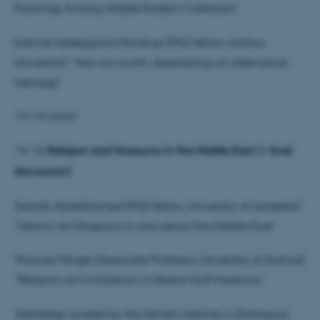
Paintings Among Middle Eastern Collectors”.
Katrine Hedegaard Mandrup (PhD fellow, Aarhus
University): ”Nas wa turath: Assembling an alternative
heritage”
13-14 Lunch
14-16
Religion and Museums in the Middle East (+ final
discussion)
Zeinab Abdelhamed (PhD fellow, University of Leicester):
“Islamic Art Museums in and about the Middle East”
Thomas Fibiger (Associate Professor, University of Aarhus):
“Religion-as-Civilization in Global Gulf Museums”
Workshop funded by the Danish Institute in Damascus.