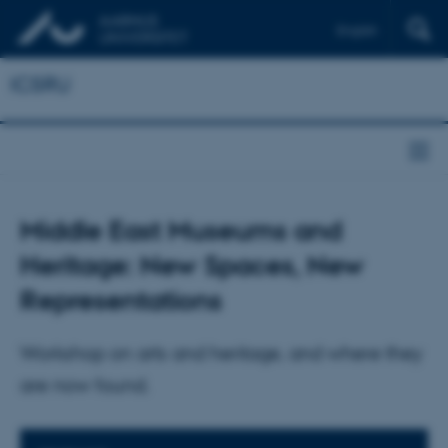
English
ICSRU
Middle East Museums and
Heritage: New Spaces, New
Representations
Workshop on arts and heritage, and where they
are now found.