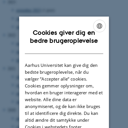
2023
november 2023
(1 post)
juni 2023
(1 post)
april 2023
(1 post)
Cookies giver dig en
2022
ENGLISH
bedre brugeroplevelse
november 2022
(1 post)
DANISH
juni 2022
(1 post)
februar 2022
(1 post)
Aarhus Universitet kan give dig den
2021
bedste brugeroplevelse, når du
oktober 2021
(2 poster)
vælger ”Accepter alle” cookies.
september 2021
(1 post)
Cookies gemmer oplysninger om,
hvordan en bruger interagerer med et
maj 2021
(1 post)
website. Alle dine data er
januar 2021
(1 post)
anonymiseret, og de kan ikke bruges
2020
til at identificere dig direkte. Du kan
december 2020
(1 post)
altid ændre dit samtykke under
september 2020
(2 poster)
Cookies i webstedets footer.