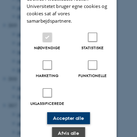
Universitetet bruger egne cookies og
april 2020
(1 post)
cookies sat af vores
februar 2020
(2 poster)
samarbejdspartnere.
2019
november 2019
(1 post)
september 2019
(1 post)
NØDVENDIGE
STATISTISKE
juni 2019
(1 post)
maj 2019
(1 post)
februar 2019
(3 poster)
MARKETING
FUNKTIONELLE
2018
september 2018
(1 post)
januar 2018
(1 post)
UKLASSIFICEREDE
2017
september 2017
(4 poster)
Accepter alle
april 2017
(1 post)
januar 2017
(1 post)
Afvis alle