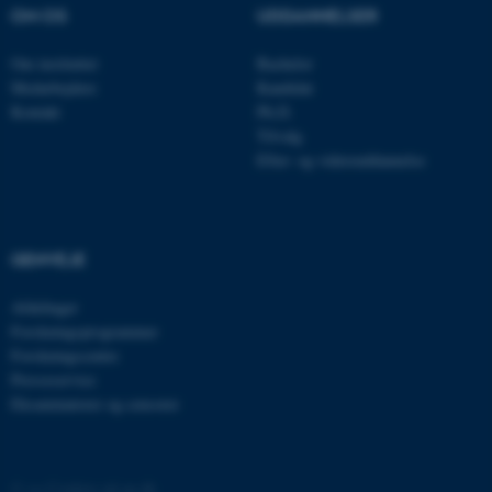
OM OS
UDDANNELSER
__cf_bm
Cloudflare Inc.
Om instituttet
Bachelor
.linkedin.com
Medarbejdere
Kandidat
Kontakt
Ph.D.
Tilvalg
Efter- og videreuddannelse
__cf_bm
Cloudflare Inc.
.twitter.com
GENVEJE
ARRAffinitySameSite
Microsoft Corporation
.ofn.au.dk
Afdelinger
Forskningsprogrammer
Forskningscentre
Presseservice
cf_clearance
Eksaminatorer og censorer
Cloudflare, Inc.
.podbean.com
©
—
Cookies på au.dk