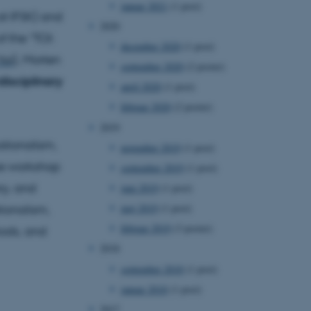
januar 2021
(1 post)
at IFSK) and
2020
 the “TOI:
december 2020
(1 post)
toi
), Morten
september 2020
(2 poster)
disciplinary
april 2020
(1 post)
februar 2020
(2 poster)
2019
ationalism,
november 2019
(1 post)
the workshop
september 2019
(1 post)
ry, and
juni 2019
(1 post)
maj 2019
(1 post)
tionalism,
februar 2019
(3 poster)
iods, and
2018
september 2018
(1 post)
januar 2018
(1 post)
2017