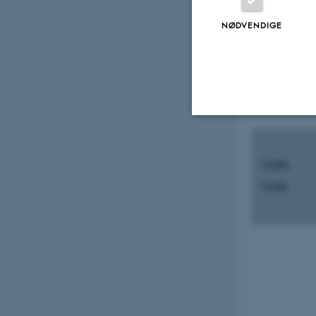
NØDVENDIGE
1230-
1330
Nødvendige
1330-
1530
Nødvendige cooki
grundlæggende fu
cookies.
Navn