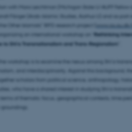
ion with Mara Leichtman (Michigan State U/AUFF Fellow 
dt Fibiger (Arab-Islamic Studies, Aarhus U) and as part of
the Other Islamists” IRFD research project (
www.ps.au.dk/
 organizing an international workshop on “
Rethinking Inter
 to Shi‘a Transnationalism and Trans-Regionalism
”.
the workshop is to examine the nexus among Shi’a transn
nalism, and interdisciplinarity. Against this background, 
ogether scholars from political science, anthropology, histo
udies, who have a shared interest in studying Shi‘a transna
in terms of thematic focus, geographical contexts, time per
y groundings.