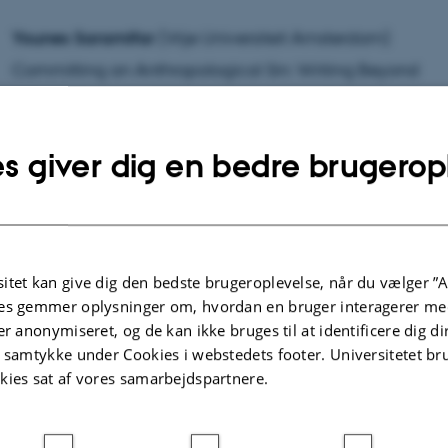
Younes Saramifar
(Vrije Universiteit Amsterdam)
Committing an Anthropological Sin: Writing Beyond
Ethnography Specificity
s giver dig en bedre brugerop
Yafa Shanneik
(Lund University)
Rethinking Gender
Agency in Shi'i Transnationalism: A New Perspective on
Empowerment
itet kan give dig den bedste brugeroplevelse, når du vælger ”A
es gemmer oplysninger om, hvordan en bruger interagerer med
er anonymiseret, og de kan ikke bruges til at identificere dig d
t samtykke under Cookies i webstedets footer. Universitetet br
Thomas Brandt Fibiger
(Aarhus University)
kies sat af vores samarbejdspartnere.
Transnationalism and state relations. The case of Dawo
Bohras around the Indian Ocean