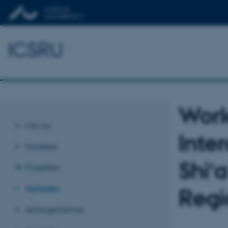
ICSRU
Work
Om os
Inte
Forskere
Shi‘
Projekter
Nyheder
Regi
Arrangementer