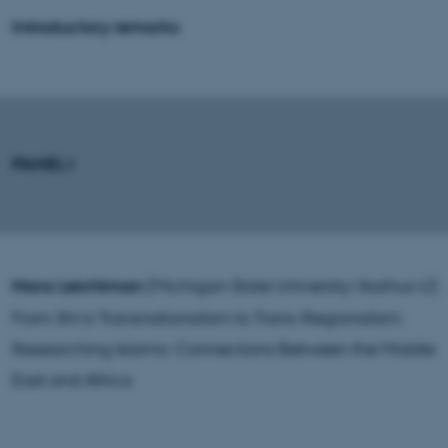
Introductory remarks
PANEL I
Mara Leichtman
(Michigan State University/Aarhus U):
From Shi‘a Transnationalism to Trans-Regionalism:
Researching Islamic Connections Between the Middle
East and Africa