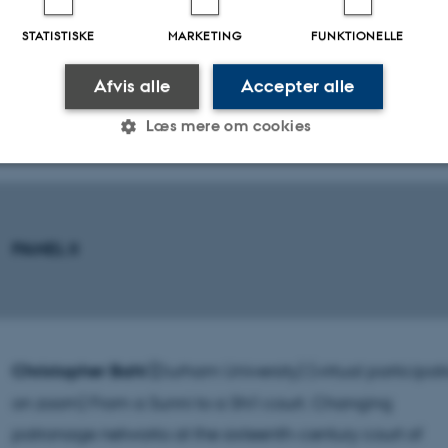
STATISTISKE
MARKETING
FUNKTIONELLE
Afvis alle
Accepter alle
Lunch
Læs mere om cookies
Statistiske
Marketing
Funktionelle
PANEL II
es hjælper med at gøre hjemmesiden brugbar ved at aktiv
nktioner som navigation mm. Hjemmesiden kan ikke funge
Christopher Bahl (
Durham University) (virtual participat
on zoom) From a Sunni to a Shi'i court. Changing
Udbyder / Domæne
Udløb
Beskrivelse
patronage networks at the sixteenth-century court of