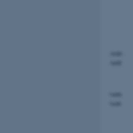
fpc
__cf_bm
__cf_bm
1530-
1600
__cf_bm
ARRAffinitySameSite
1600-
1630
cf_clearance