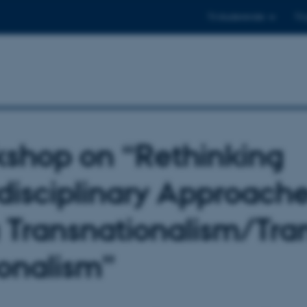
Til studerende
Til
shop on “Rethinking
rdisciplinary Approache
a Transnationalism/Tra
onalism”