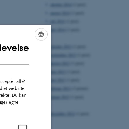
oktober 2014
(1 post)
august 2014
(1 post)
juli 2014
(1 post)
maj 2014
(1 post)
2013
levelse
ENGLISH
oktober 2013
(1 post)
september 2013
(1 post)
DANISH
august 2013
(1 post)
juni 2013
(1 post)
maj 2013
(1 post)
ccepter alle”
 et website.
februar 2013
(3 poster)
irekte. Du kan
januar 2013
(1 post)
uger egne
2012
december 2012
(1 post)
odi