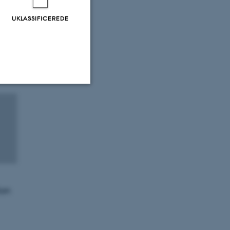
UKLASSIFICEREDE
Uklassificerede
ere nogle
rer uden disse
ion