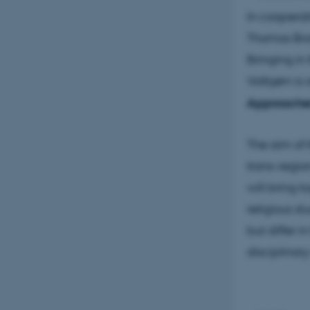
In cooperat
Thomas Bran
Bringing in 
Valbjørn is
Approaches
The aim of 
trans-regio
will bring t
religious st
but differ 
disciplinar