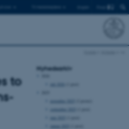
Find
 ph.d.er
Til medarbejdere
English
Forside
Nyheder
vis
Nyhedsarkiv
2026
s to
juli 2026
(1 post)
ns-
2025
november 2025
(2 poster)
september 2025
(1 post)
juni 2025
(1 post)
januar 2025
(1 post)