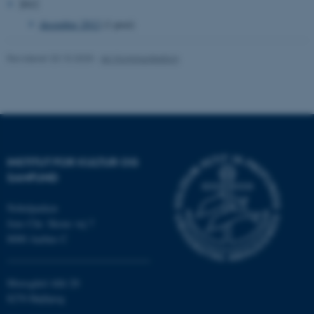
2012
december 2012
(1 post)
ASP.NET_SessionId
Microsoft Corporation
.au.dk
Revideret 20.10.2025
-
AU Kommunikation
JSESSIONID
Oracle Corporation
.au.dk
INSTITUT FOR KULTUR OG
SAMFUND
ARRAffinity
Microsoft Corporation
.mitstudie.au.dk
Nobelparken
Jens Chr. Skous vej 7
8000 Aarhus C
esctx
Microsoft Corporation
.login.microsoftonline.com
Moesgård Allé 20
8270 Højbjerg
fpc
Microsoft Corporation