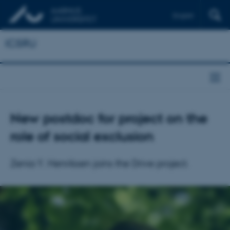
English
ICSRU
New postdoc for project on the
role of social exclusion
Zenia Y. Henriksen joins the Drive project.