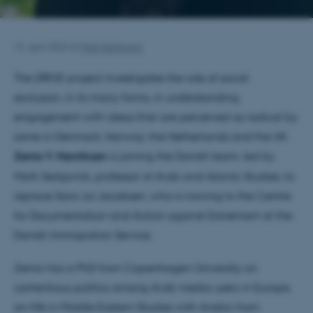
12. april 2023
af
Mark Sedgwick
The DRIVE project
investigates the role of social
exclusion, in its many forms, in understanding
engagement with ideas that are perceived as radical by
some
in Denmark, Norway, the Netherlands and the UK.
Zenia Y. Henriksen
is joining the Danish team, led by
Mark Sedgwick, professor of Arab and Islamic Studies, to
replace Sara Jul Jacobsen, who is moving to the Centre
for Documentation and Action against Extremism at the
Danish Immigration Service.
Zenia has a PhD from Copenhagen University on
contentious politics among Arab media users in Europe,
an MA in Middle Eastern Studies with Arabic from