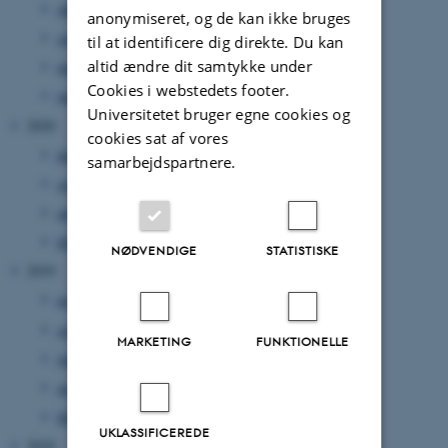
oktober 2021
(2 poster)
anonymiseret, og de kan ikke bruges
september 2021
(1 post)
til at identificere dig direkte. Du kan
altid ændre dit samtykke under
maj 2021
(1 post)
Cookies i webstedets footer.
januar 2021
(1 post)
Universitetet bruger egne cookies og
2020
cookies sat af vores
december 2020
(1 post)
samarbejdspartnere.
september 2020
(2 poster)
april 2020
(1 post)
februar 2020
(2 poster)
NØDVENDIGE
STATISTISKE
2019
november 2019
(1 post)
september 2019
(1 post)
MARKETING
FUNKTIONELLE
juni 2019
(1 post)
maj 2019
(1 post)
februar 2019
(3 poster)
UKLASSIFICEREDE
2018