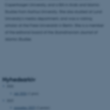
Copenhagen University, and a BA in Arab and Islamic
Studies from Aarhus University. She also studied at Lund
University's media department, and was a visiting
scholar at the Freie Universität in Berlin. She is a member
of the editorial board of the
Scandinavian Journal of
Islamic Studies
.
Nyhedsarkiv
2026
juli 2026
(1 post)
2025
november 2025
(2 poster)