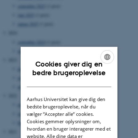
september 2025
(1 post)
juni 2025
(1 post)
januar 2025
(1 post)
2024
september 2024
(1 post)
april 2024
(1 post)
2023
Cookies giver dig en
november 2023
(1 post)
ENGLISH
bedre brugeroplevelse
juni 2023
(1 post)
DANISH
april 2023
(1 post)
2022
Aarhus Universitet kan give dig den
november 2022
(1 post)
bedste brugeroplevelse, når du
juni 2022
(1 post)
vælger ”Accepter alle” cookies.
Cookies gemmer oplysninger om,
februar 2022
(1 post)
hvordan en bruger interagerer med et
2021
website. Alle dine data er