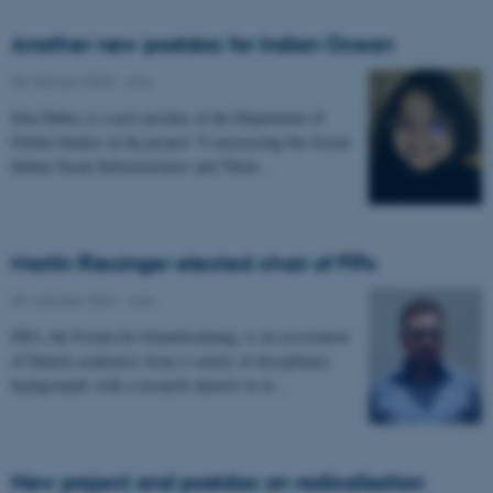
Another new postdoc for Indian Ocean
28. februar 2022
-
Arts
Isha Dubey is a new postdoc at the Department of
Global Studies in the project “Constructing the Ocean:
Indian Ocean Infrastructures and Thick…
Martin Riexinger elected chair of FIFo
29. oktober 2021
-
Arts
FIFo, the Forum for Islamforskning, is an association
of Danish academics from a variety of disciplinary
backgrounds with a research interest in in…
New project and postdoc on radicalisation