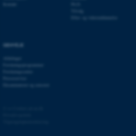
Kontakt
Ph.D.
JSESSIONID
Tilvalg
Oracle Corporation
.au.dk
Efter- og videreuddannelse
ARRAffinity
Microsoft Corporation
GENVEJE
.mitstudie.au.dk
Afdelinger
Forskningsprogrammer
Forskningscentre
esctx
Microsoft Corporation
Presseservice
.login.microsoftonline.com
Eksaminatorer og censorer
fpc
Microsoft Corporation
login.microsoftonline.com
©
—
Cookies på au.dk
__cf_bm
Cloudflare Inc.
.pure.au.dk
Privatlivspolitik
Tilgængelighedserklæring