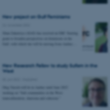
New project on Gulf Feminisms
22. november 2022
Jihan Zakarriya (AIAS) has received an ERC Starting
grant to broaden perspectives on feminisms in the
Gulf, with which she will be moving from Aarhus…
New Research Fellow to study Sufism in the
West
05. juni 2022
-
Faglighed
Oleg Yarosh will be in Aarhus until June 2023
working on "Sufi communities in the West:
transculturation, charisma and cohesion."