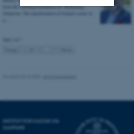
Morten Valbjørn has received a DKK 770,000 grant
from the Carlsberg Foundation for “Rethinking
Islamisms: The transformation of Islamist scenes in
Nødvendige
Statistiske
Marketing
a…
Funktionelle
Uklassificerede
Side 2 af 7
2
Forrige
1
3
…
7
Næste
Nødvendige cookies hjælper
med at gøre hjemmesiden
brugbar ved at aktivere nogle
grundlæggende funktioner
Revideret 20.10.2025
-
AU Kommunikation
som navigation mm.
Hjemmesiden kan ikke
fungerer uden disse cookies.
INSTITUT FOR KULTUR OG
Navn
Udbyder / Domæne
SAMFUND
be_typo_user
TYPO3 Association