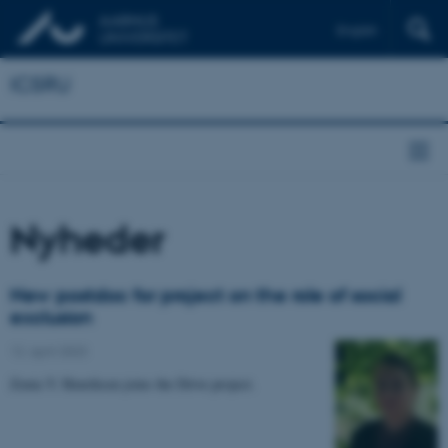
English
ICSRU
Nyheder
New postdoc for project on the role of social
exclusion
12. april 2023
Zenia Y. Henriksen joins the Drive project.