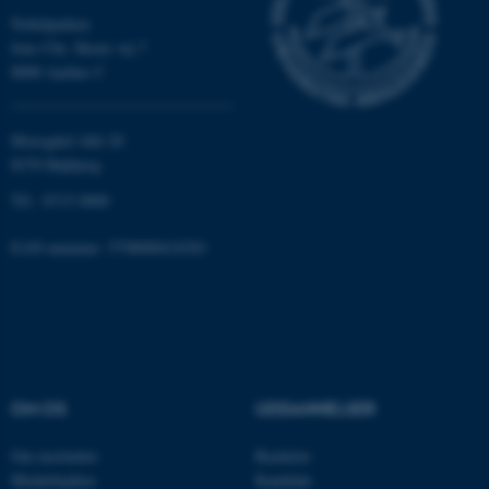
.au.dk
Nobelparken
Jens Chr. Skous vej 7
8000 Aarhus C
fe_typo_user
Typo3 Association
.au.dk
Moesgård Allé 20
8270 Højbjerg
Tlf.: 8715 0000
EAN-nummer: 5798000418301
ASP.NET_SessionId
Microsoft Corporation
OM OS
UDDANNELSER
.au.dk
Om instituttet
Bachelor
Medarbejdere
Kandidat