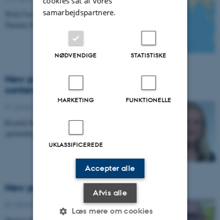
cookies sat af vores
samarbejdspartnere.
With Uwe Skoda (India and South Asia Studies) and
Thomas Fibiger (Arab and Islamic Studies)
NØDVENDIGE
STATISTISKE
New postdoc appointed with project on
contemporary Sufism
MARKETING
FUNKTIONELLE
21. januar 2021
-
Arts
Ricarda Stegmann investigates contemporary Sufi
spirituality of the middle classes.
UKLASSIFICEREDE
Accepter alle
New project on Rethinking Islamisms
Afvis alle
06. december 2020
-
Business and Social Sciences
Læs mere om cookies