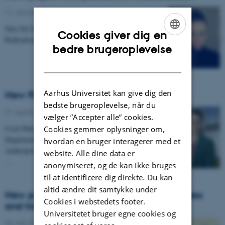
11. oktober 2021
-
Arts
Sara Jul Jacobsen joins DRIVE: Resisting
Cookies giver dig en
Radicalisation Through Inclusion
ENGLISH
bedre brugeroplevelse
DANISH
Aarhus Universitet kan give dig den
New Postdoc for Indian Ocean
bedste brugeroplevelse, når du
01. september 2021
-
Arts
vælger ”Accepter alle” cookies.
Cecil Marie Schou Pallesen is a new postdoc at the
Cookies gemmer oplysninger om,
Departments of the Study of Religion and
hvordan en bruger interagerer med et
Anthropology, in the project “Constructing the Ocean:
website. Alle dine data er
…
anonymiseret, og de kan ikke bruges
til at identificere dig direkte. Du kan
altid ændre dit samtykke under
New project on Indian Ocean infrastructures
Cookies i webstedets footer.
and transregional connections
Universitetet bruger egne cookies og
20. maj 2021
-
Arts