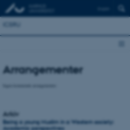
English
ICSRU
Arrangementer
Ingen kommende arrangementer.
Arkiv
Being a young Muslim in a Western society:
Academic perspectives