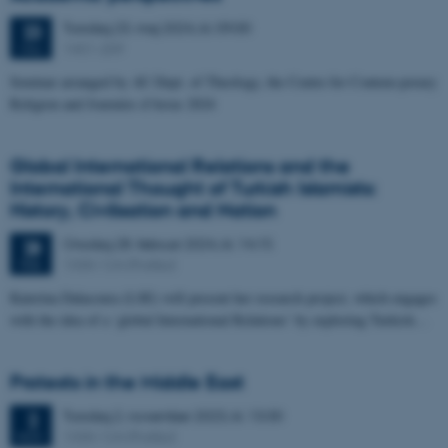
Torsdag
23.
maj 2024,
kl. 09:00
23
1451-209
MAJ
Seminar arranged by AU Dept. of Theology, the Centre for Contem-porary
Religion and Journées d’Arras 2024
Global International Relations and the
International Thought of Turkish Islamists:
History, Civilisation and Nation
Onsdag
28.
februar 2024,
kl. 14:15
28
1330-124 (PoliSci)
FEB.
Katerina Dalacoura (LSE) will present her research project, which engages
with the idea of a ‘global International Relations’ by exploring Turkish…
Protests in the Middle East
Torsdag
2.
november 2023,
kl. 13:30
2
1330-124 (PoliSci)
NOV.