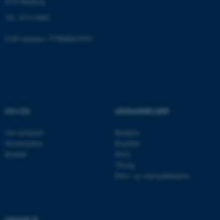
8270 Højbjerg
fe_typo_user
Typo3 Association
.au.dk
Tlf.: 8715 0000
EAN-nummer: 5798000418301
OM OS
UDDANNELSER
Om instituttet
Bachelor
Medarbejdere
Kandidat
ASP.NET_SessionId
Microsoft Corporation
.au.dk
Kontakt
Ph.D.
Tilvalg
Efter- og videreuddannelse
JSESSIONID
Oracle Corporation
.au.dk