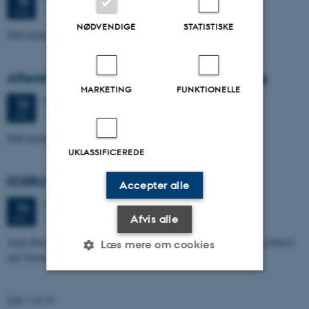
16
1422, Conference Room Mogens Zieler
MAR.
NØDVENDIGE
STATISTISKE
PhD defence by Mattias Gori Olesen
Afterimages of the 2011 Egyptian Uprising
MARKETING
FUNKTIONELLE
Mandag
13.
februar 2023,
kl. 13:00
13
1584-220
FEB.
PhD defence by Maj Bjørn Ørskov
UKLASSIFICEREDE
ICSRU research seminar
Accepter alle
Onsdag
14.
december 2022,
kl. 14:15
14
1451-516
Afvis alle
DEC.
Anne Kirstine Rønn on challenges to intersectional solidarity in Lebanon
Læs mere om cookies
and Younes Saramifar on the transnational Shia militant network.
Nødvendige
Statistiske
Marketing
Side 3 af 19