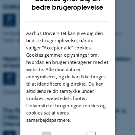
ENGLISH
bedre brugeroplevelse
ICSRU PhD workshop
DANISH
Torsdag
27.
april 2023,
kl. 14:15
27
1451-516
APR.
Aarhus Universitet kan give dig den
On Kinship-based organised crime and families of Arab descent in a
Nordic context, with Inge-Mai Jønsson
bedste brugeroplevelse, når du
vælger ”Accepter alle” cookies.
Cookies gemmer oplysninger om,
Heart openings: The experience and cultivation
hvordan en bruger interagerer med et
of love
website. Alle dine data er
Mandag
27.
marts 2023,
kl. 14:15
27
anonymiseret, og de kan ikke bruges
1451-516
MAR.
til at identificere dig direkte. Du kan
altid ændre dit samtykke under
Christian Suhr (Anthropology) discusses his new project
Cookies i webstedets footer.
Universitetet bruger egne cookies og
The Future is Eastern: Muḥammad Luṭfī Jumʿa
cookies sat af vores
(1886-1953) and the Drang nach Osten in
samarbejdspartnere.
Interwar Egypt
Torsdag
16.
marts 2023,
kl. 12:00