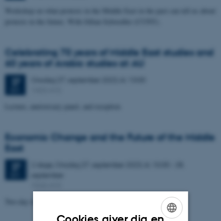
Workshop on what protests in the Middle East in the past can tell us about
protests in the future. With Jillian Schwedler (CUNY).
Celebrating 70 years of Middle East studies and
60 years of Arabic studies at AU
Onsdag
27.
september 2023,
kl. 13:00
27
1453-415
SEP.
Lecture, anniversary panel, and reception
Economic Change and the Future of the Middle
East
2 dage,
Onsdag
27.
september 2023,
kl. 10:30
-
28.
27
september
SEP.
1543-415
Two-day international conference
Cookies giver dig en